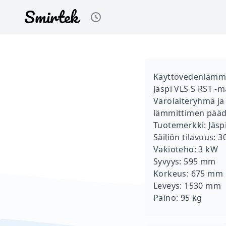
Smirtek
Loading color theme...
Käyttövedenlämmit
Jäspi VLS S RST -m
Varolaiteryhmä ja 
lämmittimen päädy
Tuotemerkki: Jäsp
Säiliön tilavuus: 30
Vakioteho: 3 kW
Syvyys: 595 mm
Korkeus: 675 mm
Leveys: 1530 mm
Paino: 95 kg