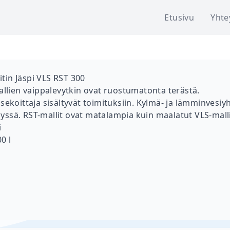
Etusivu
Yhte
in Jäspi VLS RST 300
allien vaippalevytkin ovat ruostumatonta terästä.
sekoittaja sisältyvät toimituksiin. Kylmä- ja lämminvesiyh
ssä. RST-mallit ovat matalampia kuin maalatut VLS-malli
i
0 l