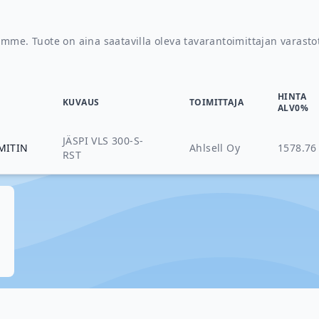
amme. Tuote on aina saatavilla oleva tavarantoimittajan varasto
HINTA
KUVAUS
TOIMITTAJA
ALV0%
JÄSPI VLS 300-S-
MITIN
Ahlsell Oy
1578.76
RST